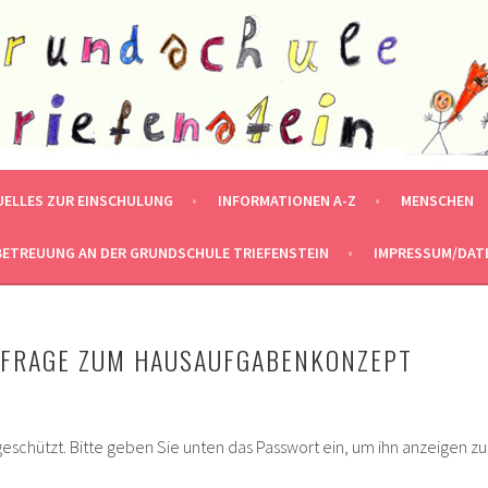
ENSTEIN
UELLES ZUR EINSCHULUNG
INFORMATIONEN A-Z
MENSCHEN
ETREUUNG AN DER GRUNDSCHULE TRIEFENSTEIN
IMPRESSUM/DAT
MFRAGE ZUM HAUSAUFGABENKONZEPT
tgeschützt. Bitte geben Sie unten das Passwort ein, um ihn anzeigen zu