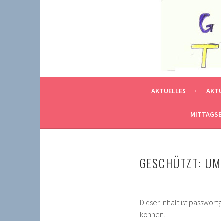
Springe
zum
GRUNDSCHULE TRIEF
Inhalt
SCHÖN, DASS SIE UNS GEFUNDEN HABEN!
AKTUELLES
AKT
MITTAGSB
GESCHÜTZT: U
Dieser Inhalt ist passwor
können.