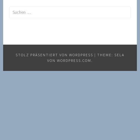
Suchen
nach:
STOLZ PRÄSENTIERT VON WORDPRESS
|
THEME: SELA
VON
WORDPRESS.COM
.