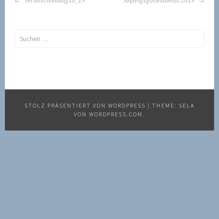
Verabschiedung18_19
Anfangsgottesdienst 2019
NAVIGATION
Suchen
nach:
STOLZ PRÄSENTIERT VON WORDPRESS
|
THEME: SELA
VON
WORDPRESS.COM
.